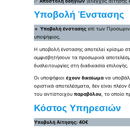
✅
Αποστολή οδηγιών
(έλεγχος αίτησης 
Υποβολή Ένστασης
🔹
Υποβολή ένστασης
επί των Προσωριν
υποψήφιος.
Η υποβολή ένστασης αποτελεί κρίσιμο σ
αμφισβητήσουν τα προσωρινά αποτελέσμα
δυσλειτουργίες στη διαδικασία επιλογής.
Οι υποψήφιοι
έχουν δικαίωμα
να υποβάλ
οριστικά αποτελέσματα, δεν είναι πλέον
του αντίστοιχου
παραβόλου
, το οποίο 
Κόστος Υπηρεσιών
Υποβολή Αίτησης: 40€